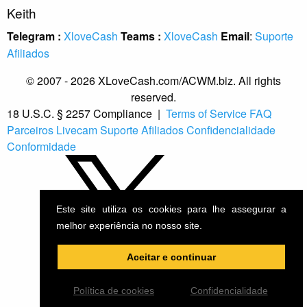
Keith
Telegram :
XloveCash
Teams :
XloveCash
Email
:
Suporte
Afiliados
© 2007 - 2026 XLoveCash.com/ACWM.biz. All rights
reserved.
18 U.S.C. § 2257 Compliance
|
Terms of Service
FAQ
Parceiros Livecam
Suporte Afiliados
Confidencialidade
Conformidade
Este site utiliza os cookies para lhe assegurar a
melhor experiência no nosso site.
Aceitar e continuar
Política de cookies
Confidencialidade