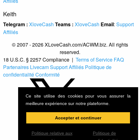
Affiliés
Keith
Telegram :
XloveCash
Teams :
XloveCash
Email
:
Support
Affiliés
© 2007 - 2026 XLoveCash.com/ACWM.biz. All rights
reserved.
18 U.S.C. § 2257 Compliance
|
Terms of Service
FAQ
Partenaires Livecam
Support Affiliés
Politique de
confidentialité
Conformité
Ce site utilise des cookies pour vous assurer la
meilleure expérience sur notre plateforme.
Accepter et continuer
Politique relative aux
Politique de