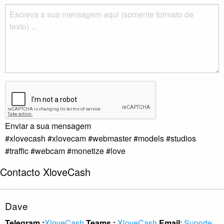
Enviar a sua mensagem
#xlovecash #xlovecam #webmaster #models #studios
#traffic #webcam #monetize #love
Contacto XloveCash
Dave
Telegram :
XloveCash
Teams :
XloveCash
Email
:
Suporte