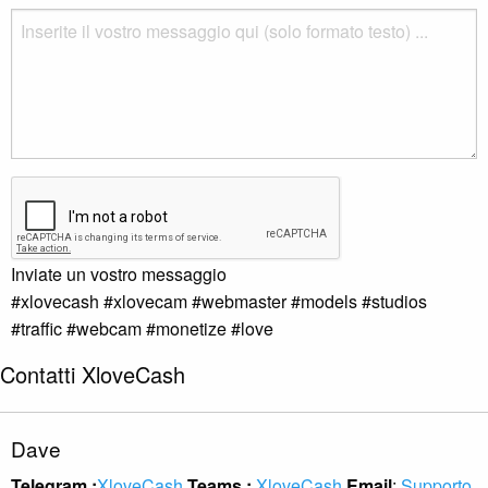
Inviate un vostro messaggio
#xlovecash #xlovecam #webmaster #models #studios
#traffic #webcam #monetize #love
Contatti XloveCash
Dave
Telegram :
XloveCash
Teams :
XloveCash
Email
:
Supporto