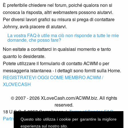
È preferibile chiedere nel forum, poiché qualora non si
conosca la risposta, altri webmasters possono aiutarvi.
Per diversi lavori grafici su misura si prega di contattare
Johnny, avrà piacere di aiutarvi.
La vostra FAQ è utile ma ciò non risponde a tutte le mie
domande, che posso fare?
Non esitate a contattarci in qualsiasi momento e tanto
quanto lo desiderate.
Potete utilizzare il formulario di contatto ACWM o per
messaggeria istantanea - i dettagli sono forniti sulla Home.
REGISTRATEVI OGGI COME MEMBRO ACWM /
XLOVECASH
© 2007 - 2026 XLoveCash.com/ACWM.biz. All rights
reserved.
18 U.S.C. § 2257 Compliance
|
Terms of Service
FAQ
Partner Livecam
Supporto Affiliati
Riservatezza
Conformità
Questo sito utilizza i cookie per garantire la migliore
esperienza sul nostro sito.