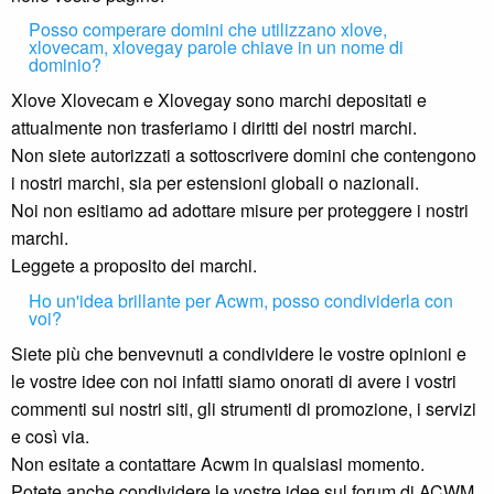
Posso comperare domini che utilizzano xlove,
xlovecam, xlovegay parole chiave in un nome di
dominio?
Xlove Xlovecam e Xlovegay sono marchi depositati e
attualmente non trasferiamo i diritti dei nostri marchi.
Non siete autorizzati a sottoscrivere domini che contengono
i nostri marchi, sia per estensioni globali o nazionali.
Noi non esitiamo ad adottare misure per proteggere i nostri
marchi.
Leggete a proposito dei marchi.
Ho un'idea brillante per Acwm, posso condividerla con
voi?
Siete più che benvevnuti a condividere le vostre opinioni e
le vostre idee con noi infatti siamo onorati di avere i vostri
commenti sui nostri siti, gli strumenti di promozione, i servizi
e così via.
Non esitate a contattare Acwm in qualsiasi momento.
Potete anche condividere le vostre idee sul forum di ACWM,