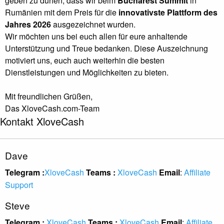
geben zu dürfen, dass wir beim
Bucharest Summit
in
Rumänien mit dem Preis für die
innovativste Plattform des
Jahres 2026
ausgezeichnet wurden.
Wir möchten uns bei euch allen für eure anhaltende
Unterstützung und Treue bedanken. Diese Auszeichnung
motiviert uns, euch auch weiterhin die besten
Dienstleistungen und Möglichkeiten zu bieten.
Mit freundlichen Grüßen,
Das XloveCash.com-Team
Kontakt XloveCash
Dave
Telegram :
XloveCash
Teams :
XloveCash
Email
:
Affiliate
Support
Steve
Telegram :
XloveCash
Teams :
XloveCash
Email
:
Affiliate