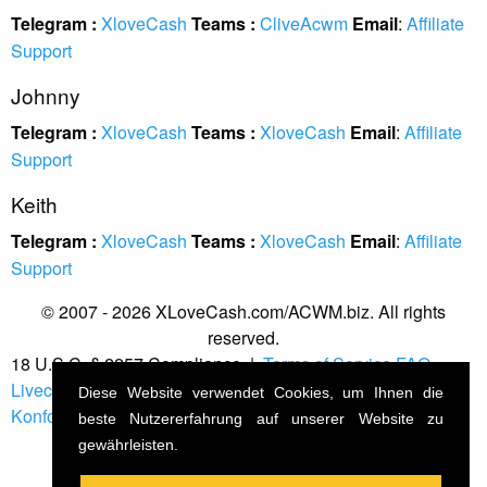
Telegram :
XloveCash
Teams :
CliveAcwm
Email
:
Affiliate
Support
Johnny
Telegram :
XloveCash
Teams :
XloveCash
Email
:
Affiliate
Support
Keith
Telegram :
XloveCash
Teams :
XloveCash
Email
:
Affiliate
Support
© 2007 - 2026 XLoveCash.com/ACWM.biz. All rights
reserved.
18 U.S.C. § 2257 Compliance
|
Terms of Service
FAQ
Livecam Partner
Affiliate Support
Datenschutzpolitik
Diese Website verwendet Cookies, um Ihnen die
Konformität
beste Nutzererfahrung auf unserer Website zu
gewährleisten.